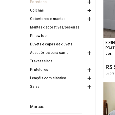
Edredons
Colchas
Cobertores e mantas
Mantas decorativas/peseiras
Pillow top
EDRE
Duvets e capas de duvets
PRAT
Acessórios para cama
Cód.: 
Travesseiros
R$ 
Protetores
ou 5% 
Lençóis com elástico
Saias
Marcas