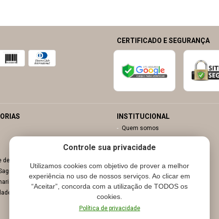
CERTIFICADO E SEGURANÇA
ORIAS
INSTITUCIONAL
Quem somos
Contato
Controle sua privacidade
Minha conta
e decoração
Meu carrinho
Utilizamos cookies com objetivo de prover a melhor
 Sagrada
Nossas Lojas
experiência no uso de nossos serviços. Ao clicar em
maria
“Aceitar”, concorda com a utilização de TODOS os
dades
cookies.
Política de privacidade