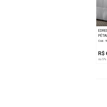
EDRE
PÉTA
Cód.: 
R$ 
ou 5% 