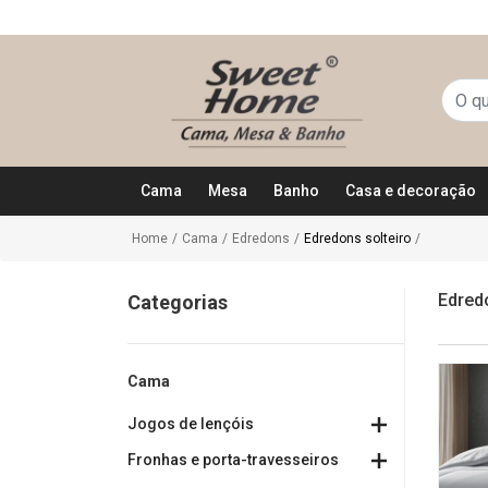
Cama
Mesa
Banho
Casa e decoração
Home
/
Cama
/
Edredons
/
Edredons solteiro
/
Edred
Categorias
Cama
Jogos de lençóis
Fronhas e porta-travesseiros