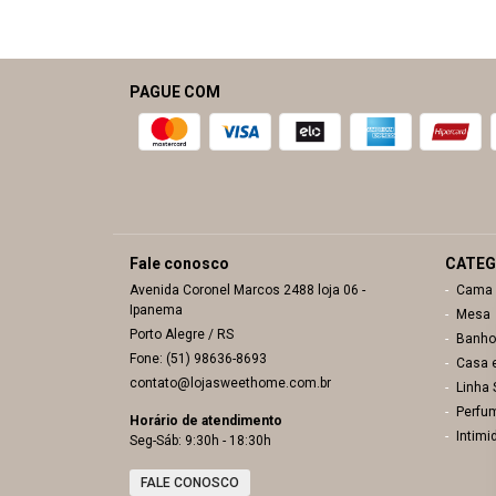
PAGUE COM
Fale conosco
CATEG
Avenida Coronel Marcos
2488 loja 06
-
Cama
Ipanema
Mesa
Porto Alegre
/ RS
Banho
Fone: (51) 98636-8693
Casa 
contato@lojasweethome.com.br
Linha
Perfu
Horário de atendimento
Intimi
Seg-Sáb: 9:30h - 18:30h
FALE CONOSCO