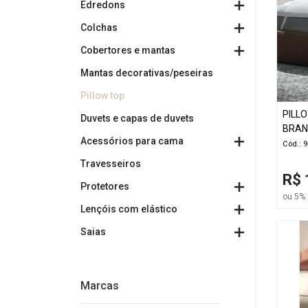
Edredons
Colchas
Cobertores e mantas
Mantas decorativas/peseiras
Pillow top
PILLO
Duvets e capas de duvets
BRA
Acessórios para cama
Cód.: 
Travesseiros
R$ 
Protetores
ou 5% 
Lençóis com elástico
Saias
Marcas