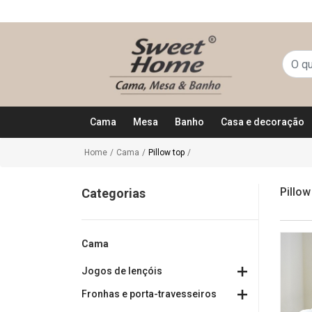
Cama
Mesa
Banho
Casa e decoração
Home
/
Cama
/
Pillow top
/
Pillow
Categorias
Cama
Jogos de lençóis
Fronhas e porta-travesseiros