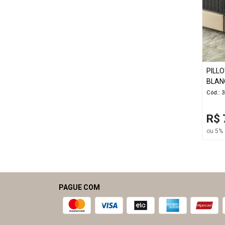
PILL
BLAN
Cód.: 
R$ 
ou 5% 
PAGUE COM