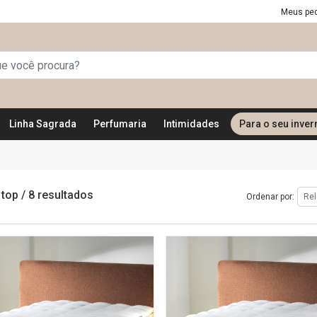
Meus pe
Linha Sagrada
Perfumaria
Intimidades
Para o seu inver
 top
/
8 resultados
Ordenar por: