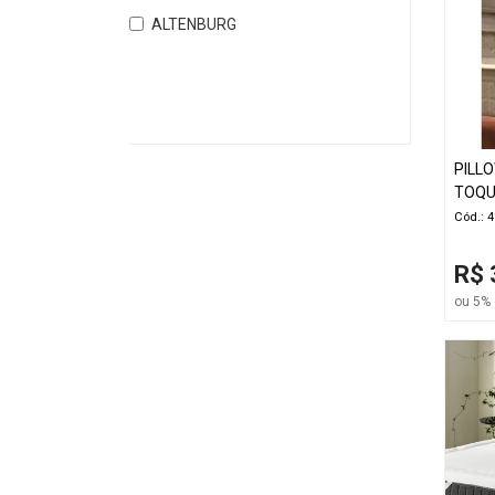
ALTENBURG
PILL
TOQU
Cód.: 
R$ 
ou 5% 