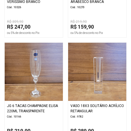
VERISSIMO BRANCO
ARABESCO BRANCA
Cód.: 10326
Cód.: 10270
R$ 309,90
R$ 219,90
R$ 247,00
R$ 159,90
ou 5% de desconto no Pix
ou 5% de desconto no Pix
JG 6 TACAS CHAMPAGNE ELISA
VASO 18X3 SOLITÁRIO ACRÍLICO
220ML TRANSPARENTE
RETANGULAR
Cód.: 10166
Cód.: 9782
R$ 219,90
R$ 289,90