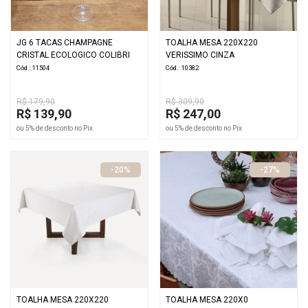
JG 6 TACAS CHAMPAGNE
TOALHA MESA 220X220
CRISTAL ECOLOGICO COLIBRI
VERISSIMO CINZA
Cód.: 11504
Cód.: 10382
R$ 179,90
R$ 309,90
R$ 139,90
R$ 247,00
ou 5% de desconto no Pix
ou 5% de desconto no Pix
-20%
-27%
TOALHA MESA 220X220
TOALHA MESA 220X0