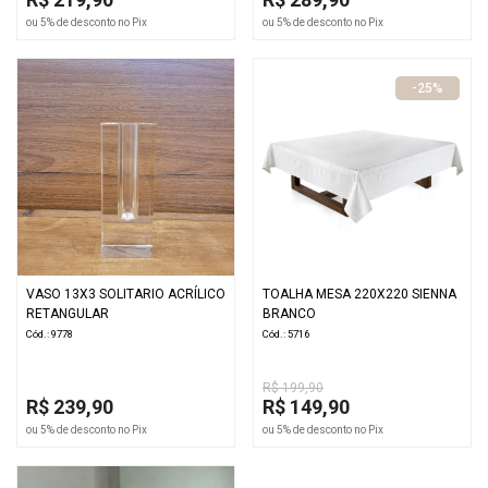
ou 5% de desconto no Pix
ou 5% de desconto no Pix
-25%
VASO 13X3 SOLITARIO ACRÍLICO
TOALHA MESA 220X220 SIENNA
RETANGULAR
BRANCO
Cód.: 9778
Cód.: 5716
R$ 199,90
R$ 239,90
R$ 149,90
ou 5% de desconto no Pix
ou 5% de desconto no Pix