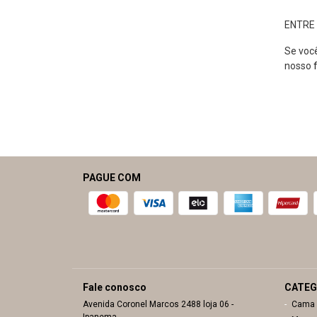
ENTRE
Se você
nosso
PAGUE COM
Fale conosco
CATEG
Avenida Coronel Marcos
2488 loja 06
-
Cama
Ipanema