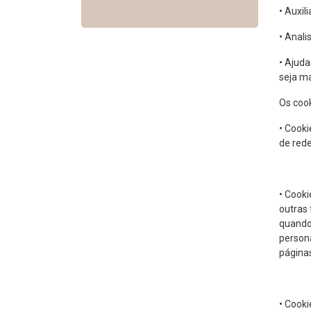
• Auxil
• Anali
• Ajud
seja ma
Os coo
• Cooki
de rede
• Cooki
outras 
quando
persona
página
• Cook