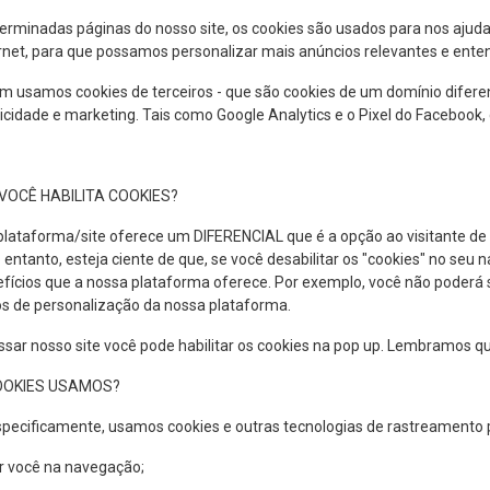
rminadas páginas do nosso site, os cookies são usados ​​para nos ajud
rnet, para que possamos personalizar mais anúncios relevantes e ente
 usamos cookies de terceiros - que são cookies de um domínio diferen
icidade e marketing. Tais como Google Analytics e o Pixel do Facebook,
VOCÊ HABILITA COOKIES?
lataforma/site oferece um DIFERENCIAL que é a opção ao visitante de 
 entanto, esteja ciente de que, se você desabilitar os "cookies" no s
fícios que a nossa plataforma oferece. Por exemplo, você não poderá s
os de personalização da nossa plataforma.
ssar nosso site você pode habilitar os cookies na pop up. Lembramos 
OOKIES USAMOS?
pecificamente, usamos cookies e outras tecnologias de rastreamento p
ar você na navegação;