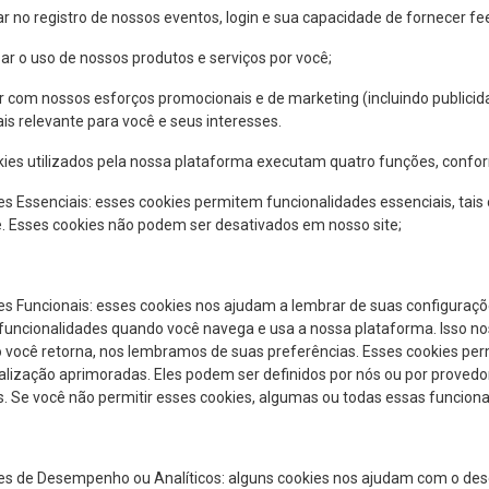
iar no registro de nossos eventos, login e sua capacidade de fornecer f
sar o uso de nossos produtos e serviços por você;
ar com nossos esforços promocionais e de marketing (incluindo public
is relevante para você e seus interesses.
kies utilizados pela nossa plataforma executam quatro funções, confo
es Essenciais: esses cookies permitem funcionalidades essenciais, tais
. Esses cookies não podem ser desativados em nosso site;
es Funcionais: esses cookies nos ajudam a lembrar de suas configuraç
funcionalidades quando você navega e usa a nossa plataforma. Isso nos
 você retorna, nos lembramos de suas preferências. Esses cookies per
lização aprimoradas. Eles podem ser definidos por nós ou por provedo
s. Se você não permitir esses cookies, algumas ou todas essas funcio
ies de Desempenho ou Analíticos: alguns cookies nos ajudam com o de