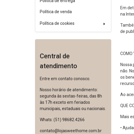
Política de entrega
Em dete
Política de venda
na Inte
Política de cookies
Também
de publ
COMO 
Central de
atendimento
Nossa p
não. No
os bene
Entre em contato conosco.
recurs
Nosso horário de atendimento:
Ao ace
segunda às sextas-feiras, das 8h
às 17h exceto em feriados
QUE C
municipais, estaduais ou nacionais.
Mais es
Whats: (51) 98682.4266
• Ajud
contato@lojasweethome.com.br