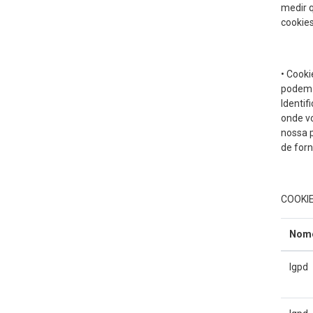
medir 
cookies
• Cooki
podem s
Identif
onde vo
nossa 
de forn
COOKI
Nom
lgpd