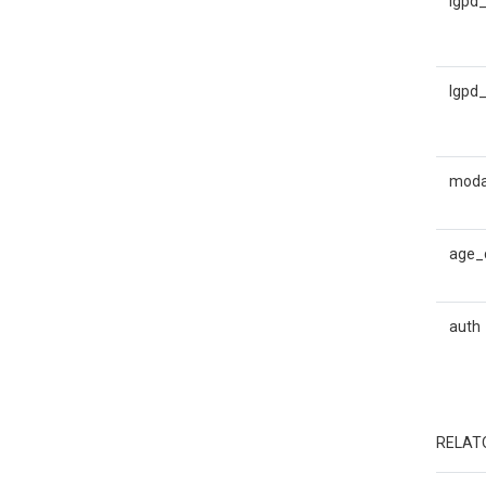
lgpd
lgpd_
moda
age_c
auth
RELAT