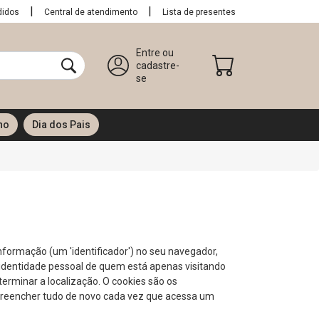
didos
Central de atendimento
Lista de presentes
Entre ou
cadastre-
se
no
Dia dos Pais
formação (um 'identificador') no seu navegador,
 identidade pessoal de quem está apenas visitando
terminar a localização. O cookies são os
 preencher tudo de novo cada vez que acessa um