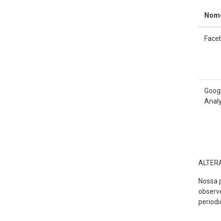
Nom
Face
Goog
Analy
ALTERA
Nossa p
observe
periodi