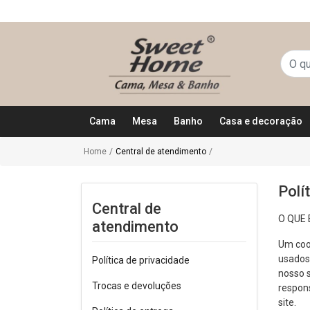
Cama
Mesa
Banho
Casa e decoração
Home
/
Central de atendimento
/
Polí
Central de
O QUE 
atendimento
Um cook
usados 
Política de privacidade
nosso s
Trocas e devoluções
respon
site.