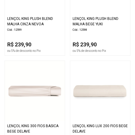
LENÇOL KING PLUSH BLEND
LENÇOL KING PLUSH BLEND
MALHA CINZA NEVOA
MALHA BEGE YUKI
Cód.: 12599
Cód.: 12598
R$ 239,90
R$ 239,90
ou 5% de desconto no Pix
ou 5% de desconto no Pix
LENÇOL KING 300 FIOS BASICA
LENÇOL KING LUX 200 FIOS BEGE
BEGE DELAVE
DELAVE