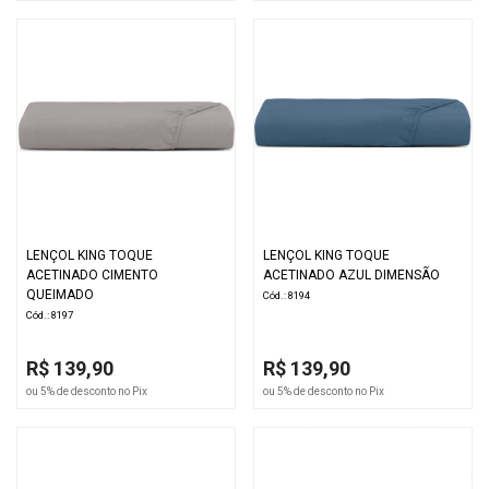
LENÇOL KING TOQUE
LENÇOL KING TOQUE
ACETINADO CIMENTO
ACETINADO AZUL DIMENSÃO
QUEIMADO
Cód.: 8194
Cód.: 8197
R$ 139,90
R$ 139,90
ou 5% de desconto no Pix
ou 5% de desconto no Pix