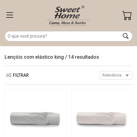
Lençóis com elástico king
/
14 resultados
FILTRAR