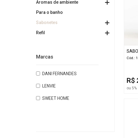
Aromas de ambiente
Para o banho
Sabonetes
Refil
SABO
Marcas
Cód.: 
DANI FERNANDES
R$ 
LENVIE
ou 5% 
SWEET HOME