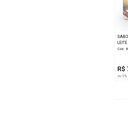
SABON
LEIT
Cód.: 
R$ 
ou 5% 