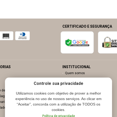
CERTIFICADO E SEGURANÇA
ORIAS
INSTITUCIONAL
Quem somos
Contato
Controle sua privacidade
Minha conta
e decoração
Meu carrinho
Utilizamos cookies com objetivo de prover a melhor
 Sagrada
Nossas Lojas
experiência no uso de nossos serviços. Ao clicar em
maria
“Aceitar”, concorda com a utilização de TODOS os
dades
cookies.
Política de privacidade