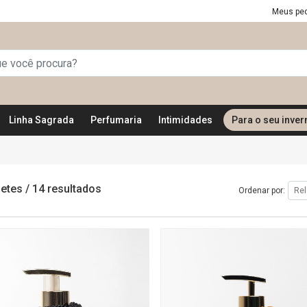
Meus pe
Linha Sagrada
Perfumaria
Intimidades
Para o seu inver
etes
/
14 resultados
Ordenar por: