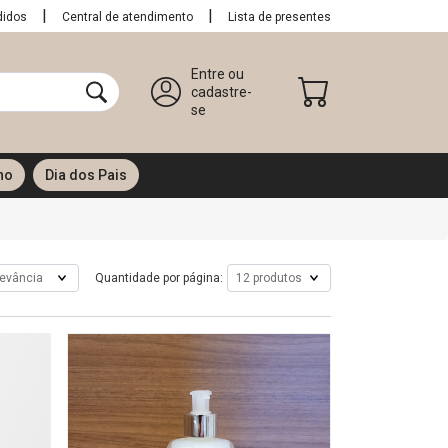
didos
Central de atendimento
Lista de presentes
Entre ou
cadastre-
se
no
Dia dos Pais
Quantidade por página: