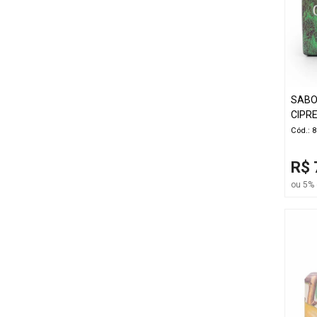
SABON
CIPR
Cód.: 
R$ 
ou 5% 