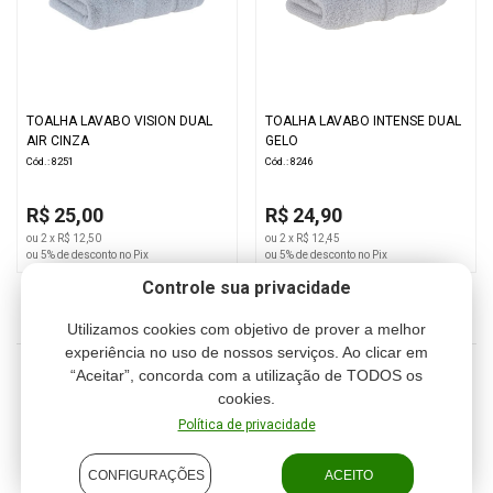
TOALHA LAVABO VISION DUAL
TOALHA LAVABO INTENSE DUAL
AIR CINZA
GELO
Cód.: 8251
Cód.: 8246
R$ 25,00
R$ 24,90
ou 2 x R$ 12,50
ou 2 x R$ 12,45
ou 5% de desconto no Pix
ou 5% de desconto no Pix
Controle sua privacidade
Utilizamos cookies com objetivo de prover a melhor
experiência no uso de nossos serviços. Ao clicar em
“Aceitar”, concorda com a utilização de TODOS os
1
2
3
cookies.
Política de privacidade
CONFIGURAÇÕES
ACEITO