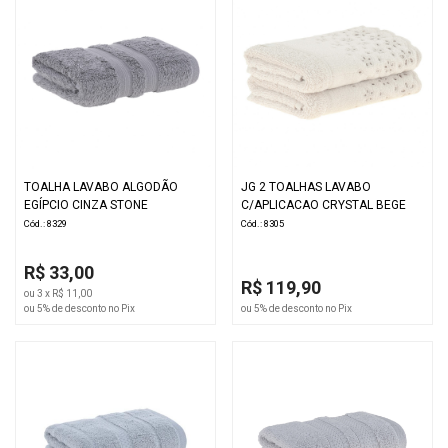
TOALHA LAVABO ALGODÃO
JG 2 TOALHAS LAVABO
EGÍPCIO CINZA STONE
C/APLICACAO CRYSTAL BEGE
Cód.: 8329
Cód.: 8305
R$ 33,00
R$ 119,90
ou 3 x R$ 11,00
ou 5% de desconto no Pix
ou 5% de desconto no Pix