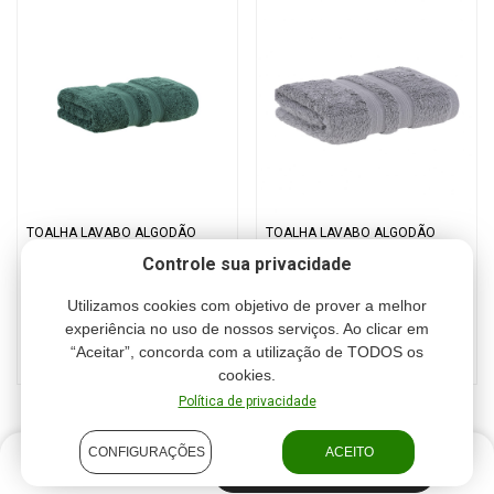
TOALHA LAVABO ALGODÃO
TOALHA LAVABO ALGODÃO
EGÍPCIO VERDE TREVO
EGÍPCIO CINZA STONE
Controle sua privacidade
Cód.: 9838
Cód.: 8329
Utilizamos cookies com objetivo de prover a melhor
R$ 33,00
experiência no uso de nossos serviços. Ao clicar em
“Aceitar”, concorda com a utilização de TODOS os
ou 3 x R$ 11,00
ou 5% de desconto no Pix
cookies.
Política de privacidade
CONFIGURAÇÕES
ACEITO
R$ 33,00
COMPRAR