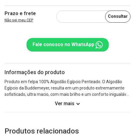
Prazo e frete
Consultar
Não sei meu CEP
Fale conosco no WhatsApp
Informações do produto
Produto em felpa 100% Algodão Egípcio Penteado. O Algodão
Egípcio da Buddemeyer, resulta em um produto extremamente
sofisticado, ultra macio, com mais brilho e um conforto inigualável.
O Algodão Egípcio apresenta as fibras de algodão mais longas e é
Ver mais
considerado um algodão nobre com uma das melhores
qualidades do mundo. Com o acabamento especial Buddemeyer
que confere alta capacidade de absorção, oferecendo maciez,
toque delicado, volume acentuado e brilho natural que realça as
Produtos relacionados
cores. Toalhas pré-lavadas e pré-encolhidas. A Buddemeyer é