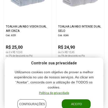
TOALHA LAVABO VISION DUAL
TOALHA LAVABO INTENSE DUAL
AIR CINZA
GELO
Cód.: 8251
Cód.: 8246
R$ 25,00
R$ 24,90
ou 2 x R$ 12,50
ou 2 x R$ 12,45
ou 5% de desconto no Pix
ou 5% de desconto no Pix
Controle sua privacidade
Utilizamos cookies com objetivo de prover a melhor
experiência no uso de nossos serviços. Ao clicar em
“Aceitar”, concorda com a utilização de TODOS os
1
2
3
cookies.
Política de privacidade
CONFIGURAÇÕES
ACEITO