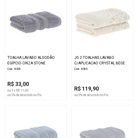
TOALHA LAVABO ALGODÃO
JG 2 TOALHAS LAVABO
EGÍPCIO CINZA STONE
C/APLICACAO CRYSTAL BEGE
Cód.: 8329
Cód.: 8305
R$ 33,00
R$ 119,90
ou 3 x R$ 11,00
ou 5% de desconto no Pix
ou 5% de desconto no Pix